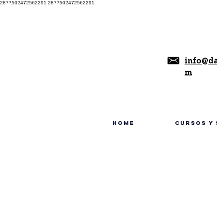
2877502472562291 2877502472562291
info@d
m
HOME
CURSOS Y 
OnLine en tiempo real